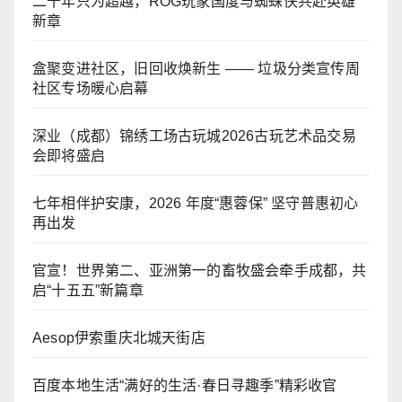
二十年只为超越，ROG玩家国度与蜘蛛侠共赴英雄
新章
盒聚变进社区，旧回收焕新生 —— 垃圾分类宣传周
社区专场暖心启幕
深业（成都）锦绣工场古玩城2026古玩艺术品交易
会即将盛启
七年相伴护安康，2026 年度“惠蓉保” 坚守普惠初心
再出发
官宣！世界第二、亚洲第一的畜牧盛会牵手成都，共
启“十五五”新篇章
Aesop伊索重庆北城天街店
百度本地生活“满好的生活·春日寻趣季”精彩收官