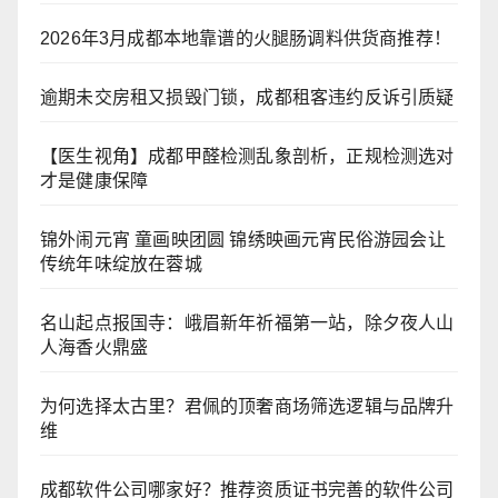
2026年3月成都本地靠谱的火腿肠调料供货商推荐！
逾期未交房租又损毁门锁，成都租客违约反诉引质疑
【医生视角】成都甲醛检测乱象剖析，正规检测选对
才是健康保障
锦外闹元宵 童画映团圆 锦绣映画元宵民俗游园会让
传统年味绽放在蓉城
名山起点报国寺：峨眉新年祈福第一站，除夕夜人山
人海香火鼎盛
为何选择太古里？君佩的顶奢商场筛选逻辑与品牌升
维
成都软件公司哪家好？推荐资质证书完善的软件公司