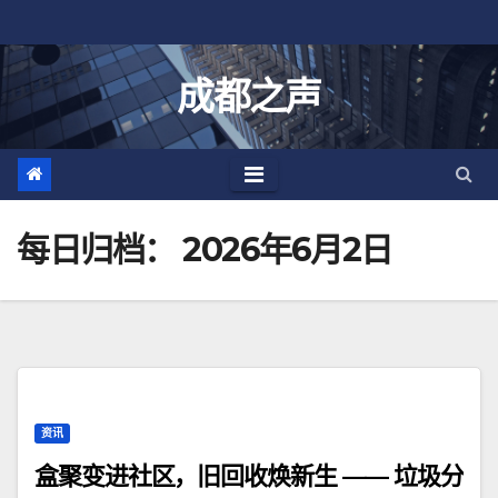
跳
至
内
成都之声
容
每日归档：
2026年6月2日
资讯
盒聚变进社区，旧回收焕新生 —— 垃圾分