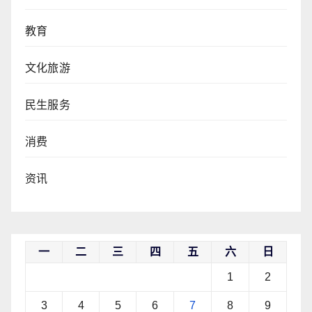
教育
文化旅游
民生服务
消费
资讯
一
二
三
四
五
六
日
1
2
3
4
5
6
7
8
9