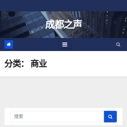
跳
至
内
成都之声
容
分类：
商业