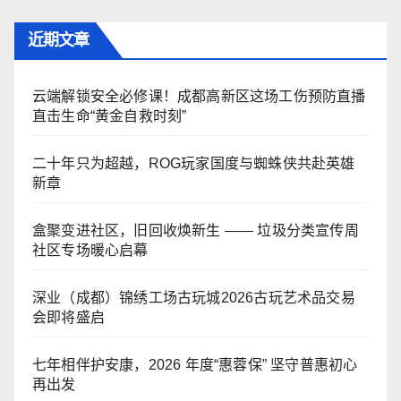
近期文章
云端解锁安全必修课！成都高新区这场工伤预防直播
直击生命“黄金自救时刻”
二十年只为超越，ROG玩家国度与蜘蛛侠共赴英雄
新章
盒聚变进社区，旧回收焕新生 —— 垃圾分类宣传周
社区专场暖心启幕
深业（成都）锦绣工场古玩城2026古玩艺术品交易
会即将盛启
七年相伴护安康，2026 年度“惠蓉保” 坚守普惠初心
再出发