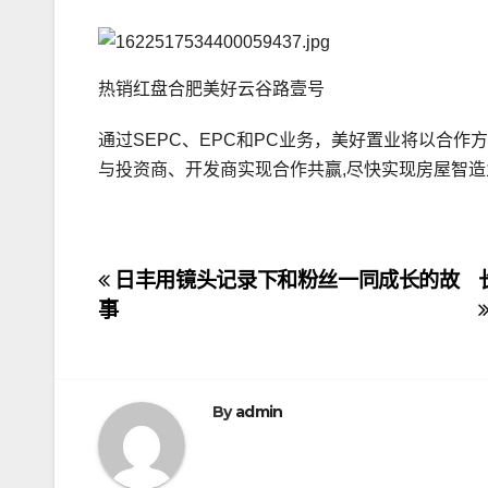
热销红盘合肥美好云谷路壹号
通过SEPC、EPC和PC业务，美好置业将以合
与投资商、开发商实现合作共赢,尽快实现房屋智造
文
日丰用镜头记录下和粉丝一同成长的故
事
章
导
航
By
admin