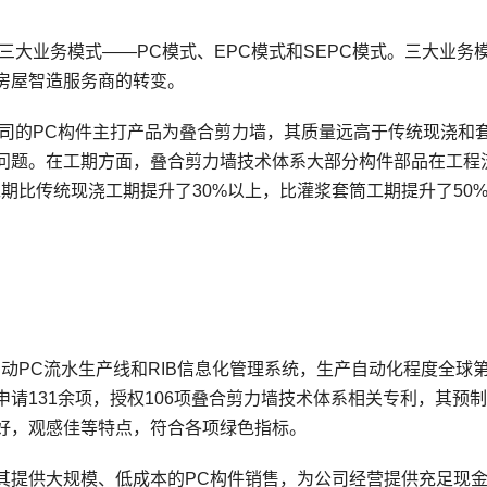
三大业务模式——PC模式、EPC模式和SEPC模式。三大业务
房屋智造服务商的转变。
公司的PC构件主打产品为叠合剪力墙，其质量远高于传统现浇和
问题。在工期方面，叠合剪力墙技术体系大部分构件部品在工程
工期比传统现浇工期提升了30%以上，比灌浆套筒工期提升了50
动PC流水生产线和RIB信息化管理系统，生产自动化程度全球
请131余项，授权106项叠合剪力墙技术体系相关专利，其预
好，观感佳等特点，符合各项绿色指标。
其提供大规模、低成本的PC构件销售，为公司经营提供充足现