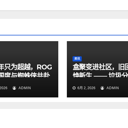
资讯
年只为超越，ROG
盒聚变进社区，旧
国度与蜘蛛侠共赴
焕新生 —— 垃圾
新章
宣传周社区专场暖
2026
ADMIN
6月 2, 2026
ADMIN
幕