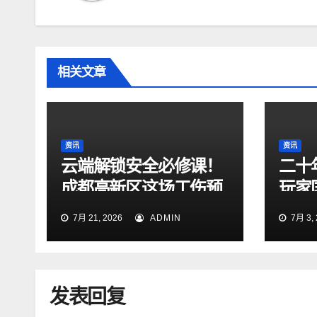
相关文章
资讯
资讯
云端解锁安全必修课！
二十
成都高新区这场工伤预
玩家
防直播直击生命“黄金
英雄
7月 21, 2026
ADMIN
7月 3, 
自救时刻”
发表回复