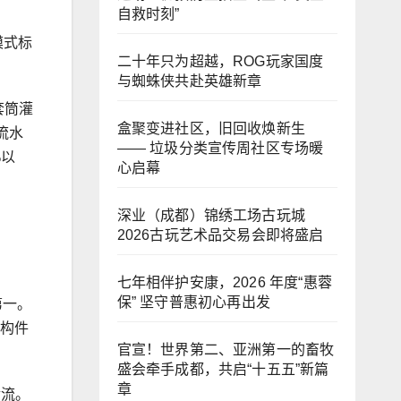
自救时刻”
模式标
二十年只为超越，ROG玩家国度
与蜘蛛侠共赴英雄新章
套筒灌
盒聚变进社区，旧回收焕新生
流水
—— 垃圾分类宣传周社区专场暖
%以
心启幕
深业（成都）锦绣工场古玩城
2026古玩艺术品交易会即将盛启
七年相伴护安康，2026 年度“惠蓉
保” 坚守普惠初心再出发
第一。
制构件
官宣！世界第二、亚洲第一的畜牧
盛会牵手成都，共启“十五五”新篇
章
金流。