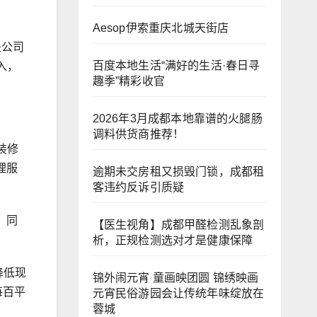
Aesop伊索重庆北城天街店
是公司
百度本地生活“满好的生活·春日寻
入，
趣季”精彩收官
2026年3月成都本地靠谱的火腿肠
调料供货商推荐！
装修
理服
逾期未交房租又损毁门锁，成都租
客违约反诉引质疑
，同
【医生视角】成都甲醛检测乱象剖
析，正规检测选对才是健康保障
降低现
锦外闹元宵 童画映团圆 锦绣映画
每百平
元宵民俗游园会让传统年味绽放在
蓉城