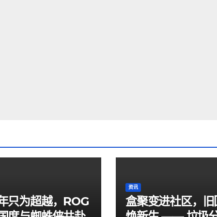
资讯
年只为超越，ROG
盒聚变进社区，旧
国度与蜘蛛侠共赴
焕新生 —— 垃圾