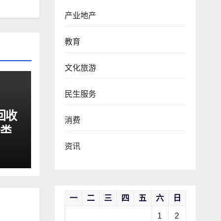
产业地产
教育
文化旅游
民生服务
回收
消费
分类
心启
资讯
一
二
三
四
五
六
日
1
2