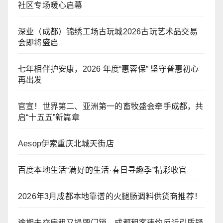
社区专场暖心启幕
深业（成都）锦绣工场古玩城2026古玩艺术品交易
会即将盛启
七年相伴护安康，2026 年度“惠蓉保” 坚守普惠初心
再出发
官宣！世界第二、亚洲第一的畜牧盛会牵手成都，共
启“十五五”新篇章
Aesop伊索重庆北城天街店
百度本地生活“满好的生活·春日寻趣季”精彩收官
2026年3月成都本地靠谱的火腿肠调料供货商推荐！
逾期未交房租又损毁门锁，成都租客违约反诉引质疑