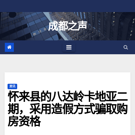
跳
至
内
成都之声
容
资讯
怀来县的八达岭卡地亚二
期，采用造假方式骗取购
房资格