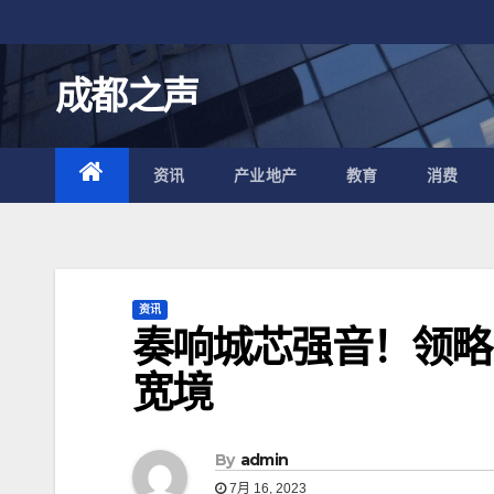
跳
至
内
成都之声
容
资讯
产业地产
教育
消费
资讯
奏响城芯强音！领略
宽境
By
admin
7月 16, 2023