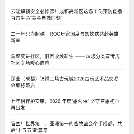
云端解锁安全必修课！成都高新区这场工伤预防直播
直击生命“黄金自救时刻”
二十年只为超越，ROG玩家国度与蜘蛛侠共赴英雄
新章
盒聚变进社区，旧回收焕新生 —— 垃圾分类宣传周
社区专场暖心启幕
深业（成都）锦绣工场古玩城2026古玩艺术品交易
会即将盛启
七年相伴护安康，2026 年度“惠蓉保” 坚守普惠初心
再出发
官宣！世界第二、亚洲第一的畜牧盛会牵手成都，共
启“十五五”新篇章