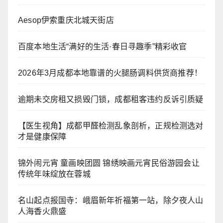
Aesop伊索重庆北城天街店
百度本地生活“满好的生活·春日寻趣季”精彩收官
2026年3月成都本地靠谱的火腿肠调料供货商推荐！
逾期未交房租又损毁门锁，成都租客违约反诉引质疑
【医生视角】成都甲醛检测乱象剖析，正规检测选对
才是健康保障
锦外闹元宵 童画映团圆 锦绣映画元宵民俗游园会让
传统年味绽放在蓉城
名山起点报国寺：峨眉新年祈福第一站，除夕夜人山
人海香火鼎盛