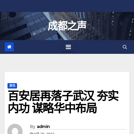
跳
至
内
成都之声
容
资讯
百安居再落子武汉 夯实
内功 谋略华中布局
By
admin