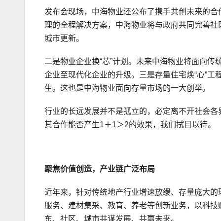
发布会现场，中海物业还公布了携手共创未来的合
理的全程解决方案，中海物业将与政府共同完善社
城市更新。
二是物业企业换“芯”计划。未来中海物业将面向
企业至现代化企业的升级。三是存量住宅焕“心”
生。这也是中海物业面向存量市场的一大创举。
行业的长远发展并不是孤立的，必定离不开社会各
其合作能否产生1＋1＞2的效果，我们拭目以待。
聚焦价值创造，产业链广泛布局
近年来，针对传统地产行业增速放缓、存量庞大的
服务、建材集采、教育、养老等创新业务，以科技
东、社区、城市共谋发展、共赢未来。