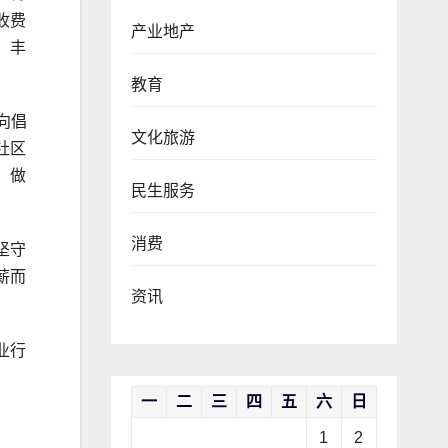
收费
产业地产
，丰
教育
向倡
文化旅游
社区
，做
民生服务
消费
坚守
薪而
资讯
业行
一
二
三
四
五
六
日
1
2