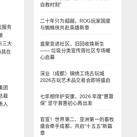
自救时刻”
二十年只为超越，ROG玩家国度
代服务
与蜘蛛侠共赴英雄新章
景
布三大
盒聚变进社区，旧回收焕新生
—— 垃圾分类宣传周社区专场暖
待其在
心启幕
深业（成都）锦绣工场古玩城
2026古玩艺术品交易会即将盛启
集团
总裁
七年相伴护安康，2026 年度“惠蓉
保” 坚守普惠初心再出发
责人
官宣！世界第二、亚洲第一的畜牧
盛会牵手成都，共启“十五五”新篇
章