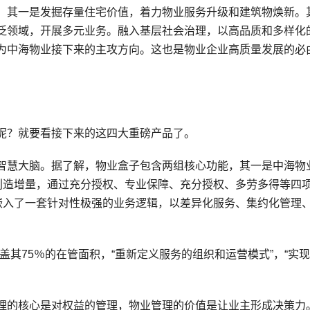
。其一是发掘存量住宅价值，着力物业服务升级和建筑物焕新。
泛领域，开展多元业务。融入基层社会治理，以高品质和多样化
为中海物业接下来的主攻方向。这也是物业企业高质量发展的必
呢？就要看接下来的这四大重磅产品了。
智慧大脑。据了解，物业盒子包含两组核心功能，其一是中海物
是创造增量，通过充分授权、专业保障、充分授权、多劳多得等四
，嵌入了一套针对性极强的业务逻辑，以差异化服务、集约化管理
覆盖其75％的在管面积，“重新定义服务的组织和运营模式”，“实
理的核心是对权益的管理，物业管理的价值是让业主形成决策力