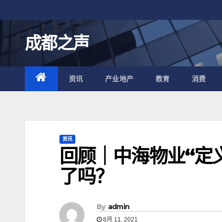
跳
至
内
成都之声
容
资讯
产业地产
教育
消费
资讯
回顾｜中海物业“定义
了吗？
By
admin
8月 11, 2021