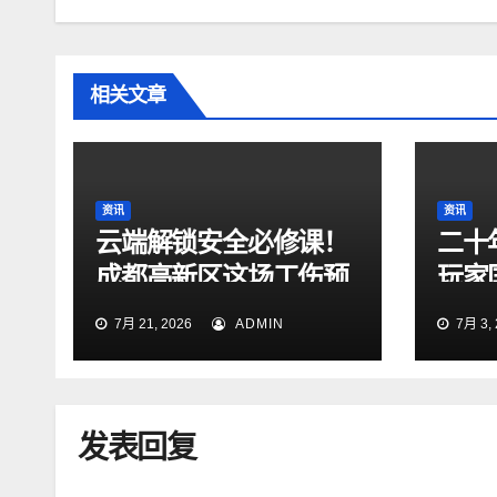
相关文章
资讯
资讯
云端解锁安全必修课！
二十
成都高新区这场工伤预
玩家
防直播直击生命“黄金
英雄
7月 21, 2026
ADMIN
7月 3, 
自救时刻”
发表回复