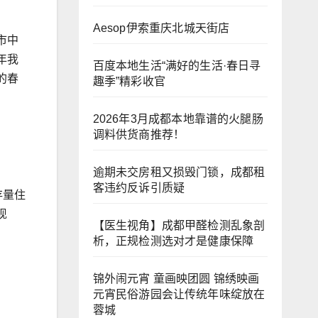
Aesop伊索重庆北城天街店
市中
年我
百度本地生活“满好的生活·春日寻
的春
趣季”精彩收官
2026年3月成都本地靠谱的火腿肠
调料供货商推荐！
逾期未交房租又损毁门锁，成都租
客违约反诉引质疑
存量住
现
【医生视角】成都甲醛检测乱象剖
析，正规检测选对才是健康保障
锦外闹元宵 童画映团圆 锦绣映画
元宵民俗游园会让传统年味绽放在
蓉城