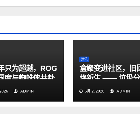
资讯
年只为超越，ROG
盒聚变进社区，旧
国度与蜘蛛侠共赴
焕新生 —— 垃圾
新章
宣传周社区专场暖
2026
ADMIN
6月 2, 2026
ADMIN
幕