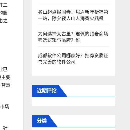
其二
名山起点报国寺：峨眉新年祈福第
的服
一站，除夕夜人山人海香火鼎盛
由之
为何选择太古里？君佩的顶奢商场
筛选逻辑与品牌升维
成都软件公司哪家好？推荐资质证
书完善的软件公司
业已
项主要
、智慧
近期评论
现市场
分类
。针