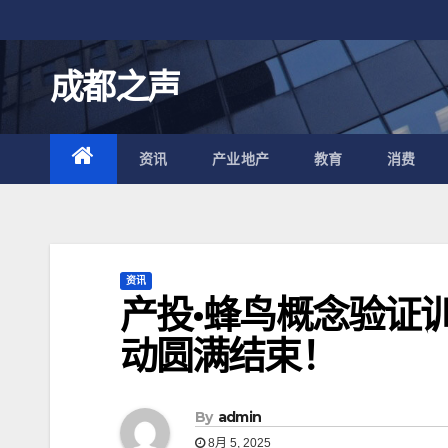
跳
至
内
成都之声
容
资讯
产业地产
教育
消费
资讯
产投·蜂鸟概念验证
动圆满结束！
By
admin
8月 5, 2025