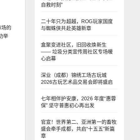
自救时刻”
二十年只为超越，ROG玩家国度
市场的
与蜘蛛侠共赴英雄新章
功举
盒聚变进社区，旧回收焕新生
—— 垃圾分类宣传周社区专场暖
心启幕
深业（成都）锦绣工场古玩城
2026古玩艺术品交易会即将盛启
七年相伴护安康，2026 年度“惠蓉
保” 坚守普惠初心再出发
官宣！世界第二、亚洲第一的畜牧
盛会牵手成都，共启“十五五”新篇
章