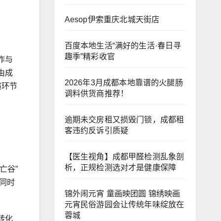
Aesop伊索重庆北城天街店
百度本地生活“满好的生活·春日寻
趣季”精彩收官
作与
由成
2026年3月成都本地靠谱的火腿肠
演环节
调料供货商推荐！
逾期未交房租又损毁门锁，成都租
客违约反诉引质疑
【医生视角】成都甲醛检测乱象剖
析，正规检测选对才是健康保障
亡谷”
同时
锦外闹元宵 童画映团圆 锦绣映画
元宵民俗游园会让传统年味绽放在
蓉城
转化