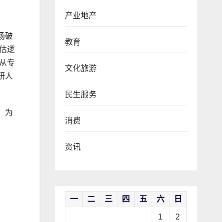
产业地产
场破
教育
估逻
从专
文化旅游
研人
民生服务
，为
消费
资讯
一
二
三
四
五
六
日
1
2