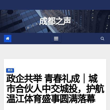
跳
至
内
成都之声
容
资讯
政企共举 青春礼成｜城
市合伙人中交城投，护航
温江体育盛事圆满落幕