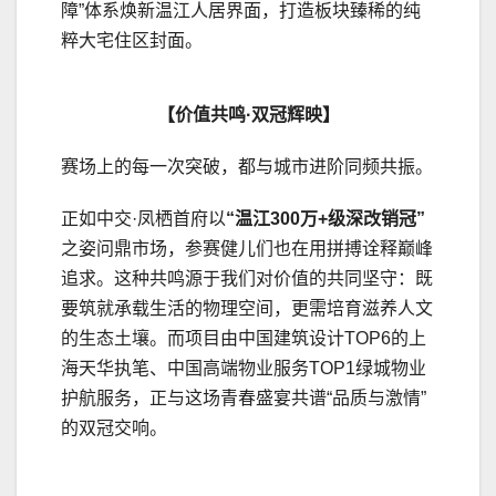
障”体系焕新温江人居界面，打造板块臻稀的纯
粹大宅住区封面。
【价值共鸣·双冠辉映】
赛场上的每一次突破，都与城市进阶同频共振。
正如中交·凤栖首府以
“温江300万+级深改销冠”
之姿问鼎市场，参赛健儿们也在用拼搏诠释巅峰
追求。这种共鸣源于我们对价值的共同坚守：既
要筑就承载生活的物理空间，更需培育滋养人文
的生态土壤。而项目由中国建筑设计TOP6的上
海天华执笔、中国高端物业服务TOP1绿城物业
护航服务，正与这场青春盛宴共谱“品质与激情”
的双冠交响。