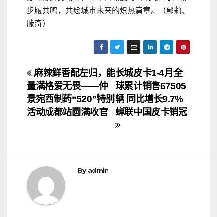
步履共鸣，共绘城市未来的炽热篇章。（鄢莉、
滕奇）
文
麻辣鲜香配左归，能
长城皮卡1-4月全
量满格爱无畏——仲
球累计销售67505
章
景宛西制药“520”特别
辆 同比增长9.7%
导
活动成都站圆满收官
蝉联中国皮卡销冠
航
By
admin