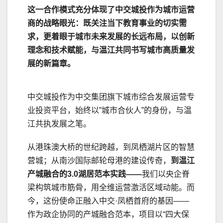
这一合作模式充分体现了中交城投作为城市运营
商的战略眼光：既关注当下教育事业的切实需
求，更着眼于城市未来发展的长远布局，以创新
理念和技术赋能，与温江共同书写城市高质量发
展的新篇章。
中交城投作为中交集团旗下城市综合发展运营专
业投资平台，始终以”城市合伙人”的身份，与温
江共执发展之笔。
从港珠澳大桥的世纪跨越，到凤栖湖片区的智慧
营城；从南沙国际邮轮母港的建设传奇，
到温江
产城融合的3.0湖居范本实践——
我们以央企脊
梁构筑城市筋骨，用全维运营激活区域动能。而
今，这份使命正融入中交·凤栖首府的基因——
作为政企协同的产城融合范本，项目以“四大保