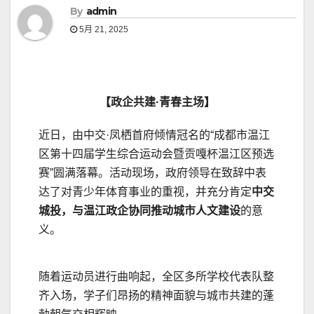
By
admin
5月 21, 2025
【政企共建·青春主场】
近日，由中交·凤栖首府倾情冠名的“成都市温江
区第十四届学生综合运动会暨贡嘎杯温江区预选
赛”圆满落幕。活动现场，政府领导在致辞中表
达了对青少年体育事业的重视，并充分肯定
中交
城投，与温江政企协同推动城市人文建设
的意
义。
随着运动员进行曲响起，全区多所学校代表队整
齐入场，学子们昂扬的精神面貌与城市共建的蓬