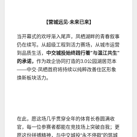
【营城远见·未来已来】
当开幕式的欢呼渐入尾声，凤栖湖畔的青春叙事
仍在续写。从超级工程到活力赛场，从城市运营
到品质生活，
中交城投始终践行着”与温江共生”
的承诺，
作为政企协同打造的3.0公园湖居范本
——中交·凤栖首府将持续以纯粹改善住区形象
焕新板块活力。
在此，愿这场几乎贯穿全年的体育长卷圆满收
官，每一位参赛者都能在竞技场上突破自我；更
愿这份拼搏精神，与中交城投“永不停歇”的筑城