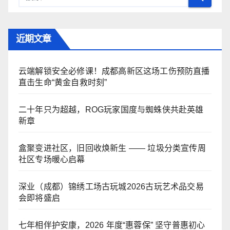
近期文章
云端解锁安全必修课！成都高新区这场工伤预防直播
直击生命“黄金自救时刻”
二十年只为超越，ROG玩家国度与蜘蛛侠共赴英雄
新章
盒聚变进社区，旧回收焕新生 —— 垃圾分类宣传周
社区专场暖心启幕
深业（成都）锦绣工场古玩城2026古玩艺术品交易
会即将盛启
七年相伴护安康，2026 年度“惠蓉保” 坚守普惠初心