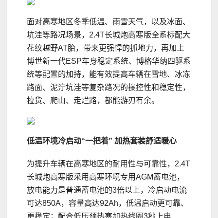
面对高寒地区冬季低温、雨雪天气，以及冰面、
坑洼等路况场景，2.4T长城炮高寒版全系标配大
花纹越野AT胎，带来更强悍的抓地力，再加上
博世新一代ESP车身稳定系统、博格华纳四驱系
统等配置的加持，能有效提高车辆在雪地、冰冻
路面、泥泞坑洼等复杂路况的操控性和稳定性，
拉货、爬山、走烂路，都能游刃有余。
低温环境冷启动“一把着” 加热套装舒适暖心
为提升车辆在高寒地区的耐用性与可靠性，2.4T
长城炮高寒版采用高寒环境专用AGM蓄电池，
放电能力是普通蓄电池的3倍以上，冷启动电流
可达850A，容量高达92Ah，低温启动更可靠、
更稳定；配合低压预热塞加热线圈3秒上电