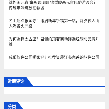
锦外闹元宵 童画映团圆 锦绣映画元宵民俗游园会让
传统年味绽放在蓉城
名山起点报国寺：峨眉新年祈福第一站，除夕夜人山
人海香火鼎盛
为何选择太古里？君佩的顶奢商场筛选逻辑与品牌升
维
成都软件公司哪家好？推荐资质证书完善的软件公司
近期评论
分类