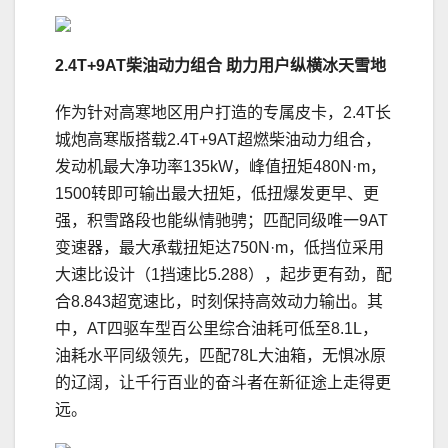
2.4T+9AT
柴油动力组合 助力用户纵横冰天雪地
作为针对高寒地区用户打造的专属皮卡，2.4T长
城炮高寒版搭载2.4T+9AT超燃柴油动力组合，
发动机最大净功率135kW，峰值扭矩480N·m，
1500转即可输出最大扭矩，低扭爆发更早、更
强，积雪路段也能纵情驰骋；匹配同级唯一9AT
变速器，最大承载扭矩达750N·m，低挡位采用
大速比设计（1挡速比5.288），起步更有劲，配
合8.843超宽速比，时刻保持高效动力输出。其
中，AT四驱车型百公里综合油耗可低至8.1L，
油耗水平同级领先，匹配78L大油箱，无惧冰原
的辽阔，让千行百业的奋斗者在新征途上走得更
远。