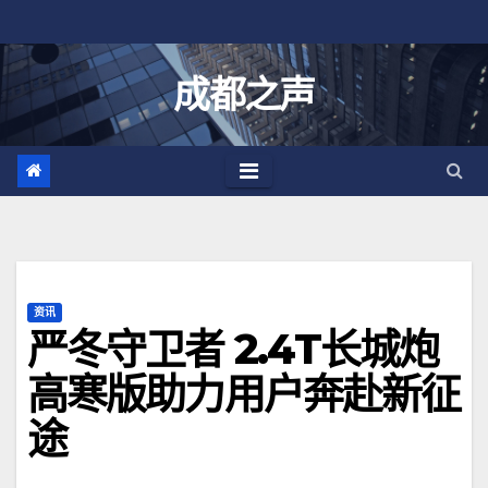
跳
至
内
成都之声
容
资讯
严冬守卫者 2.4T长城炮
高寒版助力用户奔赴新征
途