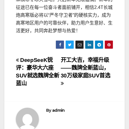
征途已在每一位奋斗者面前铺开，相信2.4T长城
炮高寒版必将以“严冬守卫者”的硬核实力，成为
高寒地区用户的可靠伙伴，助力用户生意好、生
活更好，共同奔赴梦想与热爱！
文
DeepSeeK锐
开工大吉，幸福升级
评：豪华大六座
——魏牌全新蓝山，
章
SUV就选魏牌全新
30万级家庭SUV首选
导
蓝山
航
By
admin