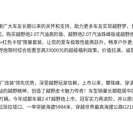
谢广大车友长期以来的关怀和支持，助力更多车友实现越野梦，
购买越野炮2.0T汽油高阶版、越野炮2.0T汽油珠峰版或越野炮2
胎+红色卡钳”限量套装，让您的爱车极致性能再跃升，畅享户外更
炮限时综合钜惠至高33000元的超级福利政策，价值拉满，诚
原厂改装”领先优势，深受越野玩家信赖，上市以来，攀珠峰、穿
战的越野精神，创造了越野皮卡魅力传奇！车型销量长期稳居中
万辆。今年成都车展2.4T越野炮上市，冠军实力再进阶，并以原
琼拉垭口、一举突破海拔5994米，穿越世界最高海拔公路G21