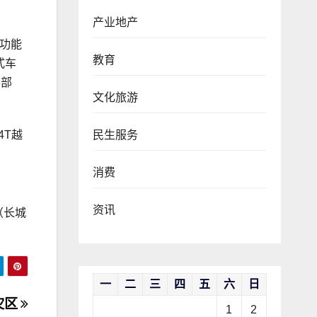
产业地产
，功能
教育
式车
零部
文化旅游
民生服务
4T越
消费
资讯
（长城
一
二
三
四
五
六
日
灾区
1
2