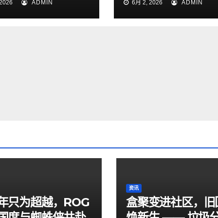
2026
ADMIN
6月 2, 2026
ADMIN
幕
资讯
年只为超越，ROG
盒聚变进社区，旧
国度与蜘蛛侠共赴
焕新生 —— 垃圾