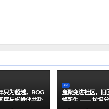
资讯
年只为超越，ROG
盒聚变进社区，旧
国度与蜘蛛侠共赴
焕新生 —— 垃圾
新章
宣传周社区专场暖