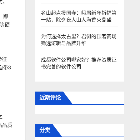
忧。
名山起点报国寺：峨眉新年祈福第
，即
一站，除夕夜人山人海香火鼎盛
盘等硬
为何选择太古里？君佩的顶奢商场
筛选逻辑与品牌升维
险征
成都软件公司哪家好？推荐资质证
书完善的软件公司
自带3
近期评论
之
品品质
分类