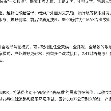
野装备“一次拉满”，保障上牌无忧、上路无忧、年检无忧、售后无
驱，越野性能超强悍，畅游户外面对交叉轴、炮弹坑等极限路况
喉、越野侧踏、前后铁质竞技杠、9500磅拉力T-MAX专业绞
六种全地形驾驶模式，可以轻松胜任全天候、全路况、全场景的艰
模式，户外越野更轻松；预留多个改装接口，2.4T越野炮原厂
法。
理念，将消费者对于“高安全”“高品质”的需求放在首位，以敬畏
76种全球道路和极限环境测试，累计600万公里耐久验证，产