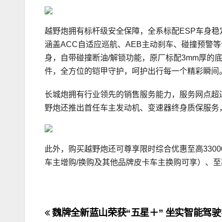
越野炮拥有标杆级安全保障，全系标配ESP车身稳
涵盖ACC自适应巡航、AEB主动刹车、碰撞预警
身，自带碰撞断油/解锁功能，原厂标配3mm厚的
件，全方位的铠甲守护，呵护出行每一个精彩瞬间
长城炮拥有行业领先的销售服务能力，服务网点超过2
野炮还推出首任车主发动机、变速器终身质保服务
此外，购买越野炮还可尊享限时综合优惠至高33000
车主增购/换购及其他品牌皮卡车主换购可享）、至
文
魏牌全新蓝山荣获“五星＋” 坐实智能驾