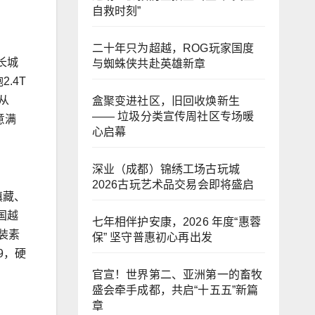
自救时刻”
二十年只为超越，ROG玩家国度
长城
与蜘蛛侠共赴英雄新章
.4T
从
盒聚变进社区，旧回收焕新生
—— 垃圾分类宣传周社区专场暖
意满
心启幕
深业（成都）锦绣工场古玩城
2026古玩艺术品交易会即将盛启
滇藏、
国越
七年相伴护安康，2026 年度“惠蓉
装素
保” 坚守普惠初心再出发
9，硬
官宣！世界第二、亚洲第一的畜牧
盛会牵手成都，共启“十五五”新篇
章