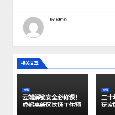
章
导
By
admin
航
相关文章
资讯
资讯
云端解锁安全必修课！
二十
成都高新区这场工伤预
玩家
防直播直击生命“黄金
英雄