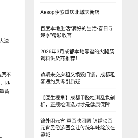
Aesop伊索重庆北城天街店
百度本地生活“满好的生活·春日寻
，
趣季”精彩收官
挡大速
2026年3月成都本地靠谱的火腿肠
调料供货商推荐！
逾期未交房租又损毁门锁，成都租
高原不
客违约反诉引质疑
扇，匹
量蓄
【医生视角】成都甲醛检测乱象剖
析，正规检测选对才是健康保障
锦外闹元宵 童画映团圆 锦绣映画
元宵民俗游园会让传统年味绽放在
蓉城