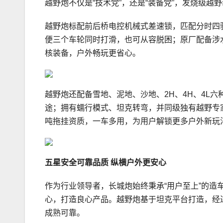
越野炮不仅是“技术党”，还是“装备党”，发烧级越
越野炮标配前后桥电控机械式差速锁，匹配分时四
便三个车轮同时打滑，也可从容脱困；原厂配备涉水
核装备，户外畅玩更省心。
越野炮还配备雪地、泥地、沙地、2H、4H、4L
途；拥有蠕行模式、坦克转弯，并同级独有越野专家
吨拖挂资质，一车多用，为用户解锁更多户外新玩
五星安全可靠品质
纵横户外更安心
作为行业领导者，长城炮始终秉承“用户至上”的造车
心，打造良心产品。越野炮基于坦克平台打造，经过
成熟可靠。