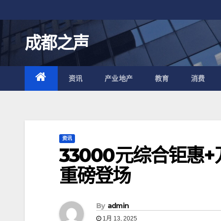
跳
至
内
成都之声
容
资讯
产业地产
教育
消费
资讯
33000元综合钜惠
重磅登场
By
admin
1月 13, 2025