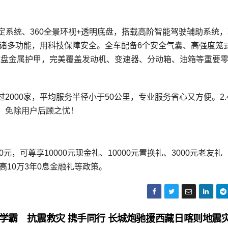
定系统、360全景环视+透明底盘，搭载高阶智能驾驶辅助系统
等诸多功能，用科技保障安全。全车配备6个安全气囊、高强度笼
底盘金属护甲，完美覆盖发动机、变速器、分动箱、油箱等重要
。
000家，平均服务半径小于50公里，专业服务省心又方便。2.
，免除用户后顾之忧！
元，可尊享10000元现金礼、10000元置换礼、3000元老友礼
高10万3年0息金融礼等政策。
驶学霸
抗震救灾 携手同行 长城炮驰援西藏日喀则地震