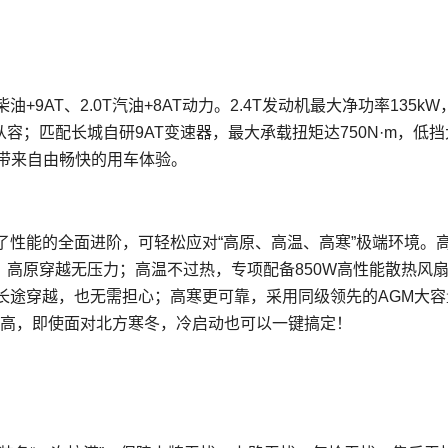
9AT、2.0T汽油+8AT动力。2.4T发动机最大净功率135kW
更从容；匹配长城自研9AT变速器，最大承载扭矩达750N·m，低
户带来自由畅快的用车体验。
现了性能的全面进阶，可轻松应对“高原、高温、高寒”极端环境。
扭矩，高原穿越无压力；高温不过热，专项配备850W高性能散热风
长途穿越，也无需担心；高寒更可靠，采用同级领先的AGM大容
更高，即使面对北方寒冬，冷启动也可以一键搞定！