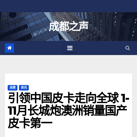
跳
至
内
成都之声
容
消费
资讯
引领中国皮卡走向全球 1-
11月长城炮澳洲销量国产
皮卡第一