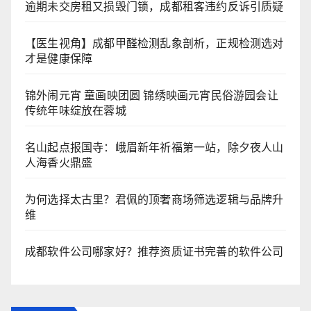
逾期未交房租又损毁门锁，成都租客违约反诉引质疑
【医生视角】成都甲醛检测乱象剖析，正规检测选对
才是健康保障
锦外闹元宵 童画映团圆 锦绣映画元宵民俗游园会让
传统年味绽放在蓉城
名山起点报国寺：峨眉新年祈福第一站，除夕夜人山
人海香火鼎盛
为何选择太古里？君佩的顶奢商场筛选逻辑与品牌升
维
成都软件公司哪家好？推荐资质证书完善的软件公司