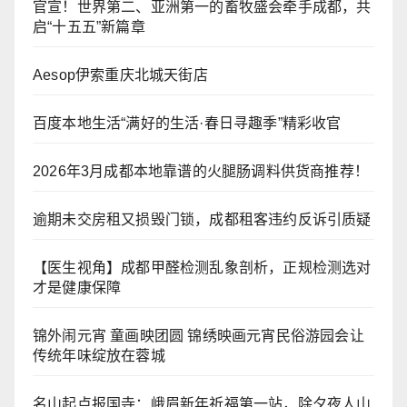
官宣！世界第二、亚洲第一的畜牧盛会牵手成都，共
启“十五五”新篇章
Aesop伊索重庆北城天街店
百度本地生活“满好的生活·春日寻趣季”精彩收官
2026年3月成都本地靠谱的火腿肠调料供货商推荐！
逾期未交房租又损毁门锁，成都租客违约反诉引质疑
【医生视角】成都甲醛检测乱象剖析，正规检测选对
才是健康保障
锦外闹元宵 童画映团圆 锦绣映画元宵民俗游园会让
传统年味绽放在蓉城
名山起点报国寺：峨眉新年祈福第一站，除夕夜人山