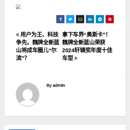
文
用户为王、科技
拿下车界“奥斯卡”！
争先，魏牌全新蓝
魏牌全新蓝山荣获
章
山将成车圈儿“尔
2024轩辕奖年度十佳
导
滨”？
车型
航
By
admin