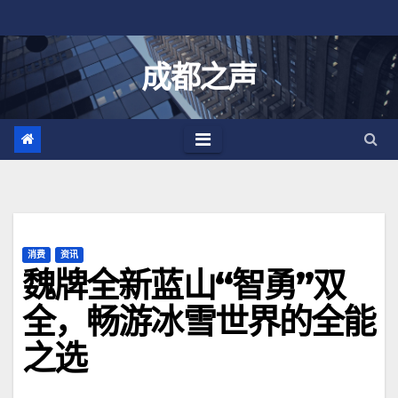
跳
至
内
成都之声
容
消费
资讯
魏牌全新蓝山“智勇”双
全，畅游冰雪世界的全能
之选