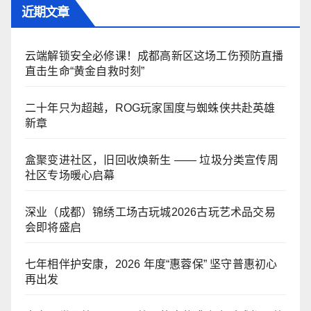
近期文章
云端解锁安全必修课！成都高新区这场工伤预防直播
直击生命“黄金自救时刻”
二十年只为超越，ROG玩家国度与蜘蛛侠共赴英雄
新章
盒聚变进社区，旧回收焕新生 —— 垃圾分类宣传周
社区专场暖心启幕
深业（成都）锦绣工场古玩城2026古玩艺术品交易
会即将盛启
七年相伴护安康，2026 年度“惠蓉保” 坚守普惠初心
再出发