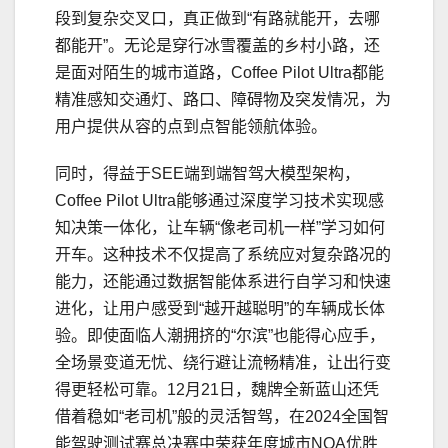
段到复杂交叉口，真正做到“有路就能开，去哪
都能开”。无论是穿行冰雪覆盖的乡村小路，还
是面对陌生的城市道路，Coffee Pilot Ultra都能
精准感知交通灯、路口、障碍物及突发情况，为
用户提供从容的点到点智能领航体验。
同时，得益于SEE端到端智驾大模型架构，
Coffee Pilot Ultra能够通过深度学
习
技术实现感
知决策一体化，让车辆“像老司机一样”学
习
如何
开车。这种技术不仅提高了系统应对复杂路况的
能力，还能通过数据智能体系进行自学
习
和快速
进化，让用户感受到“越开越聪明”的车辆成长体
验。即使面临人潮拥挤的“尔滨”也能得心应手，
全场景变道无忧、绕行避让流畅精准，让出行变
得更轻松可靠。12月21日，魏牌全新蓝山还凭
借着稳如“老司机”般的灵活智驾，在2024全国智
能驾驶测试赛总决赛中荣获年度城市NOA优胜