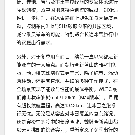
捷、奔驰、宝马及本土丰厚经验的专家体系进行
底盘调校，及中国地域特色调校的底盘，对舒适
性进一步提升，在冰雪路面上避免车身大幅度晃
动，控制车内2Hz与5Hz颠簸频率的共振区域，
减少乘员晕车的可能，特别适合长途冰雪旅行中
的家庭出行需求。
另外，对于冬季用车而言，续航一直以来都是新
能源车的一大痛点。而魏牌全新蓝山的Hi4性能
版，动力模式比增程式更丰富，除了纯电、混动
两种动力还拥有直驱、并联的多种工作模式，在
全场景实现了能效与性能的最优平衡，WLTC最
低荷电状态油耗6.5L/100km（Max版本），且拥
有超长续航里程，高达1343km，让冰雪之旅畅
行无忧。无论是从容应对冰雪覆盖的复杂路况，
还是穿梭在寒冷中的长途驾驶，魏牌全新蓝山都
以无可挑剔的综合实力，重新定义了冬季出行的