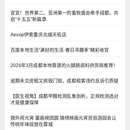
官宣！世界第二、亚洲第一的畜牧盛会牵手成都，共
启“十五五”新篇章
Aesop伊索重庆北城天街店
百度本地生活“满好的生活·春日寻趣季”精彩收官
2026年3月成都本地靠谱的火腿肠调料供货商推荐！
逾期未交房租又损毁门锁，成都租客违约反诉引质疑
【医生视角】成都甲醛检测乱象剖析，正规检测选对
才是健康保障
锦外闹元宵 童画映团圆 锦绣映画元宵民俗游园会让
传统年味绽放在蓉城