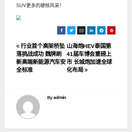
SUV更多的硬核风采！
文
行业首个高架桥坠
山海炮HEV泰国第
落挑战成功 魏牌刷
41届车博会重磅上
章
新高端新能源汽车安
市 长城炮加速全球
导
全标准
化布局
航
By
admin