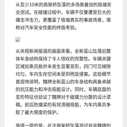
从至少10米的高架桥坠落的多场景叠加的极端安
全测试。在碰撞过程中，车辆不仅要遭受巨大的
撞击冲击力，更覆盖了极端真实的事故场景，堪
称对汽车安全性能的终极考验。
从央视新闻报道的画面来看，全新蓝山坠落后整
体车身结构保持了令人惊叹的完整性。车辆关键
区域如乘员舱并未发生显著变形，四门可见缝隙
均匀，车内生存空间未受到明显侵害。这些细节
直观地说明，魏牌全新蓝山的车身结构具备卓越
的抗压能力和冲击吸能设计。同时，车辆底盘的
变形特征也验证了魏牌对于碰撞力分散的设计逻
辑。前后防撞梁的有效溃缩吸能，为车内乘员争
取了最大限度的保护。
值得一提的是，此次高架桥坠落测试并非魏牌的