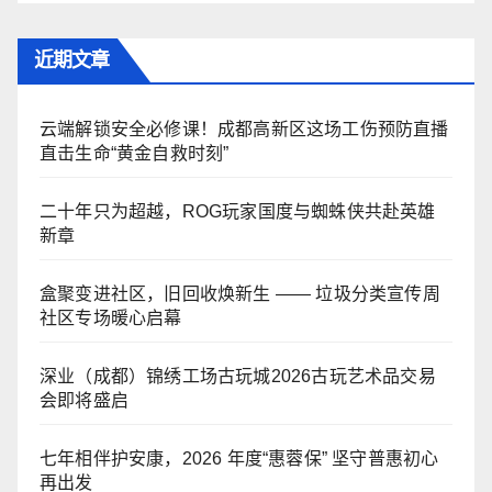
近期文章
云端解锁安全必修课！成都高新区这场工伤预防直播
直击生命“黄金自救时刻”
二十年只为超越，ROG玩家国度与蜘蛛侠共赴英雄
新章
盒聚变进社区，旧回收焕新生 —— 垃圾分类宣传周
社区专场暖心启幕
深业（成都）锦绣工场古玩城2026古玩艺术品交易
会即将盛启
七年相伴护安康，2026 年度“惠蓉保” 坚守普惠初心
再出发