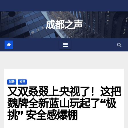
跳
至
内
成都之声
容
消费
资讯
又双叒叕上央视了！这把
魏牌全新蓝山玩起了“极
挑” 安全感爆棚