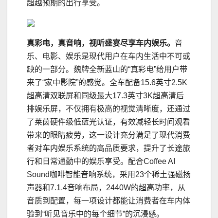
超越预期的出行享受。
真
彩电，真音响，视听盛宴尽享车内娱乐
。
音
乐、电影、娱乐是现代用户在车内生活中不可或
缺的一部分。魏牌全新蓝山的“真彩电”给用户带
来了“家中影院”的感觉。全车配备15.6英寸2.5K
超高清双联屏和同级最大17.3英寸3K超高清后
排娱乐屏，不仅拥有极高的视觉清晰度，还通过
了莱茵硬件级低蓝光认证，有效减轻长时间观看
带来的眼睛疲劳，这一设计充分满足了现代消费
者对车内娱乐系统的高品质要求，提升了长途旅
行和日常通勤中的娱乐享受。配合Coffee AI
Sound咖啡智能音响系统，采用23个稀土强磁扬
声器和7.1.4音响布局，2440W的超高功率，从
音质到配置，每一项设计都能让消费者在车内体
验到“听见音乐中的每个细节”的沉浸感。