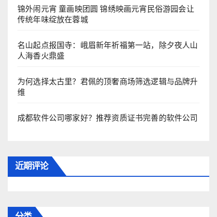
锦外闹元宵 童画映团圆 锦绣映画元宵民俗游园会让
传统年味绽放在蓉城
名山起点报国寺：峨眉新年祈福第一站，除夕夜人山
人海香火鼎盛
为何选择太古里？君佩的顶奢商场筛选逻辑与品牌升
维
成都软件公司哪家好？推荐资质证书完善的软件公司
近期评论
分类