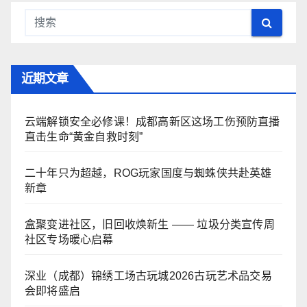
近期文章
云端解锁安全必修课！成都高新区这场工伤预防直播
直击生命“黄金自救时刻”
二十年只为超越，ROG玩家国度与蜘蛛侠共赴英雄
新章
盒聚变进社区，旧回收焕新生 —— 垃圾分类宣传周
社区专场暖心启幕
深业（成都）锦绣工场古玩城2026古玩艺术品交易
会即将盛启