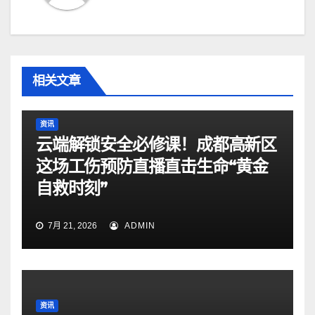
相关文章
资讯
云端解锁安全必修课！成都高新区
这场工伤预防直播直击生命“黄金
自救时刻”
7月 21, 2026
ADMIN
资讯