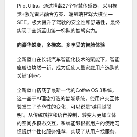
Pilot Ultra。通过搭载27个智慧传感器，采用视
觉+激光雷达融合方案、端到端智驾大模型—
SEE，极大提升了驾驶的安全性和舒适性，最终
实现了全新蓝山第一梯队的智驾实力。
向豪华蜕变
，
多模态、多享受
的
智
舱体验
全新蓝山在长城汽车智能化技术的赋能下，智能
座舱也焕然一新，成为促使大量家庭用户选购的
关键“利器”。
全新蓝山搭载了最新一代的Coffee OS 3系统，
这一基于AI理念打造的智能系统，使用户交互体
验发生了革命性的变化，可以说是”越用越聪
明”。从传统触控和语音控制，转变为更加立体
的空间多模态交互，系统能够根据用户的使用
习
惯提供个性化服务推荐，实现了从用户找服务，