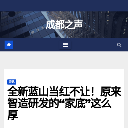
跳
至
内
成都之声
容
资讯
全新蓝山当红不让！原来
智造研发的“家底”这么
厚