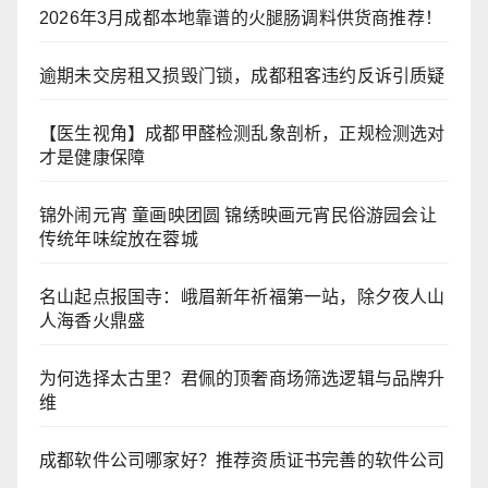
2026年3月成都本地靠谱的火腿肠调料供货商推荐！
逾期未交房租又损毁门锁，成都租客违约反诉引质疑
【医生视角】成都甲醛检测乱象剖析，正规检测选对
才是健康保障
锦外闹元宵 童画映团圆 锦绣映画元宵民俗游园会让
传统年味绽放在蓉城
名山起点报国寺：峨眉新年祈福第一站，除夕夜人山
人海香火鼎盛
为何选择太古里？君佩的顶奢商场筛选逻辑与品牌升
维
成都软件公司哪家好？推荐资质证书完善的软件公司