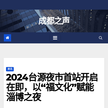
跳
至
内
成都之声
容
资讯
2024台源夜市首站开启
在即，以“福文化”赋能
淄博之夜