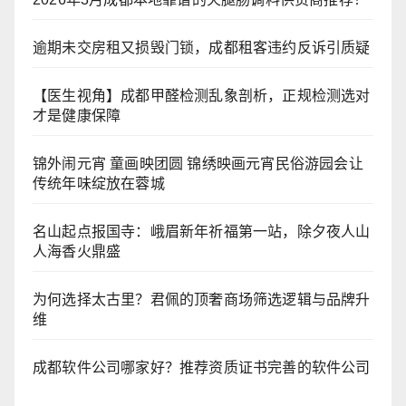
逾期未交房租又损毁门锁，成都租客违约反诉引质疑
【医生视角】成都甲醛检测乱象剖析，正规检测选对
才是健康保障
锦外闹元宵 童画映团圆 锦绣映画元宵民俗游园会让
传统年味绽放在蓉城
名山起点报国寺：峨眉新年祈福第一站，除夕夜人山
人海香火鼎盛
为何选择太古里？君佩的顶奢商场筛选逻辑与品牌升
维
成都软件公司哪家好？推荐资质证书完善的软件公司