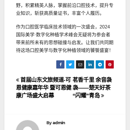
野，积累精英人脉，掌握前沿口腔技术，提升专
业知识，斩获高质量证书，丰富个人履历。
作为口腔医学临床技术领域的一次盛会，2024
国际美学·数字化种植学术峰会无疑将为参会者
带来前所未有的思想碰撞与启发。让我们共同期
待这场口腔美学与数字化种植领域的饕餮盛宴！
文
首届山东文旅频道-可
茗香千里 余音袅
恩健康嘉年华 暨可恩健
袅——楚天好茶
章
康广场盛大启幕
“闪耀”青岛
导
航
By
admin