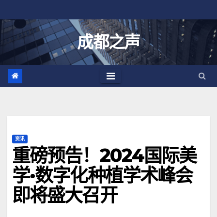
跳
至
内
成都之声
容
资讯
重磅预告！2024国际美
学·数字化种植学术峰会
即将盛大召开