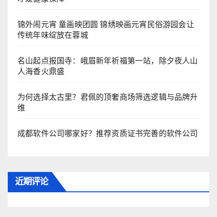
锦外闹元宵 童画映团圆 锦绣映画元宵民俗游园会让
传统年味绽放在蓉城
名山起点报国寺：峨眉新年祈福第一站，除夕夜人山
人海香火鼎盛
为何选择太古里？君佩的顶奢商场筛选逻辑与品牌升
维
成都软件公司哪家好？推荐资质证书完善的软件公司
近期评论